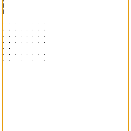
|

|

· · · · · · · · 

· · · · · · · · 

· · · · · · · · 

· · · · · · · · 

· ·             

· · · · · · · · 

· ·   ·   ·   · 