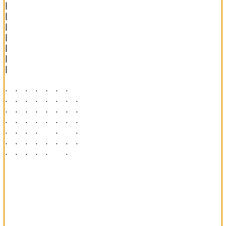
|

|

|

|

|

|

|

· · · · · · ·   

· · · · · · · · 

· · · · · · · · 

· · · · · · · · 

· · · ·   ·   · 

· · · · · · · · 

· · · · ·   ·   