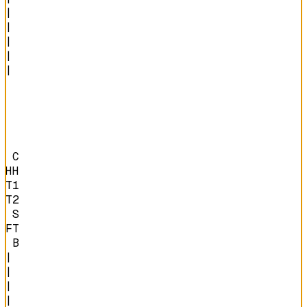
|

|

|

|

|

 C

HH

T1

T2

 S

FT

 B
|

|

|

|
