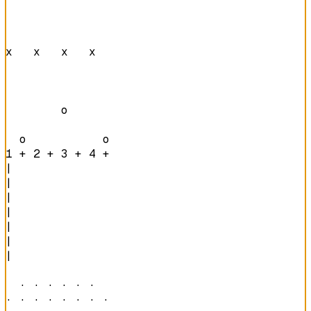
x   x   x   x   

        o       

  o           o 
1 + 2 + 3 + 4 + 
|

|

|

|

|

|

|

  · · · · · ·   

· · · · · · · · 
