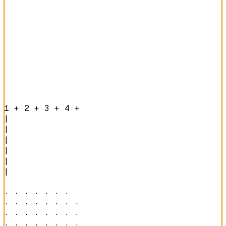
1 + 2 + 3 + 4 + 
|

|

|

|

|

|

· · · · · · ·   

· · · · · · · · 

· · · · · · · · 

· · · · · · · · 
