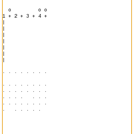
  o         o o 
1 + 2 + 3 + 4 + 
|

|

|

|

|

|

|

· · · · · · · · 

· · · · · · · · 

· · · · · · · · 

· · · ·   · · · 

· · · · · · · · 

·   · · · · ·   