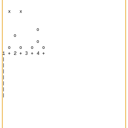
  x   x         

            o   

    o           

            o   

  o   o   o   o 
1 + 2 + 3 + 4 + 
|

|

|

|

|

|

|
