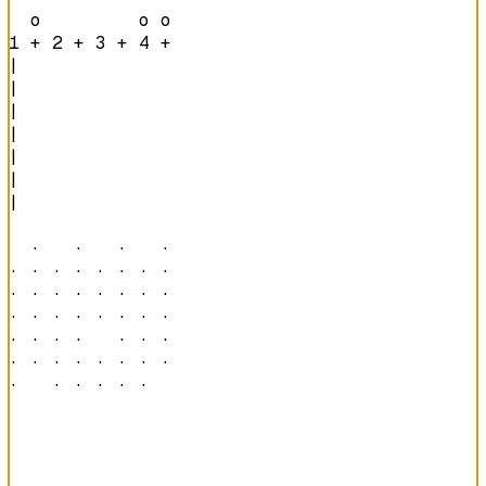
  o         o o 
1 + 2 + 3 + 4 + 
|

|

|

|

|

|

|

  ·   ·   ·   · 

· · · · · · · · 

· · · · · · · · 

· · · · · · · · 

· · · ·   · · · 

· · · · · · · · 

·   · · · · ·   