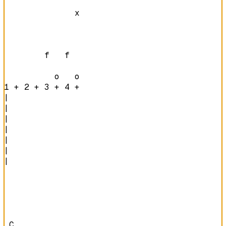
              x 

        f   f   

          o   o 
1 + 2 + 3 + 4 + 
|

|

|

|

|

|

|

 C
