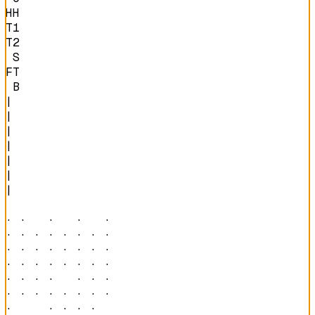
HH

T1

T2

 S

FT

 B
|

|

|

|

|

|

|

· ·   ·   ·   · 

· · · · · · · · 

· · · · · · · · 

· · · · · · · · 

· · · ·   · · · 

· · · · · · · · 

·     · · · ·   