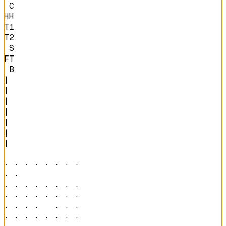
 C

HH

T1

T2

 S

FT

 B
|

|

|

|

|

|

|

· · · · · · · · 

· ·             

· · · · · · · · 

· · · · · · · · 

· · · ·   · · · 

· · · · · · · · 
