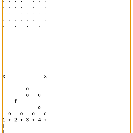
· · · ·   · · · 

· · · ·   ·   · 

· ·   · · · · · 

· · · · · ·   · 

·   ·   ·   ·   
x             x 

        o       

        o   o   

    f           

            o   

  o   o   o   o 
1 + 2 + 3 + 4 + 
|

|
