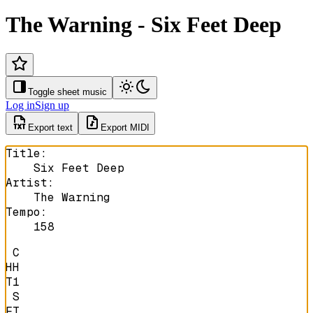
The Warning - Six Feet Deep
Toggle sheet music
Log in
Sign up
Export text
Export MIDI
Title
:
Six Feet Deep
Artist
:
The Warning
Tempo
:
158
 C

HH

T1

 S

FT
