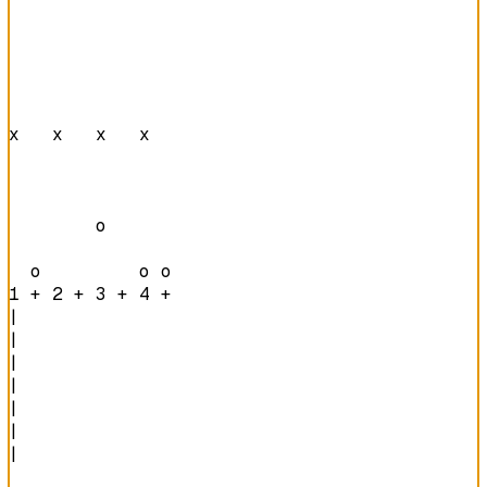
x   x   x   x   

        o       

  o         o o 
1 + 2 + 3 + 4 + 
|

|

|

|

|

|

|
