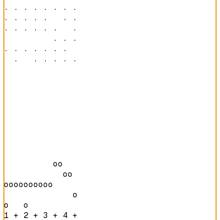
· · · · · · · · 

· · · · ·   · · 

· · · · · ·   · 

          · · · 

· · · · · · ·   

  ·   · · · · · 
          oo    

            oo  

oooooooooo      

              o 

o   o           
1 + 2 + 3 + 4 + 