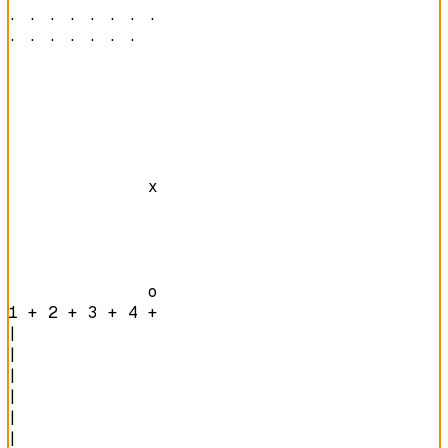
· · · · · · · · 

· · · · · · ·   
              x 

              o 
1 + 2 + 3 + 4 + 
|

|

|

|

|

|
