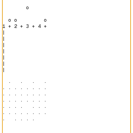
        o       

  o o         o 
1 + 2 + 3 + 4 + 
|

|

|

|

|

|

|

  ·   ·   ·   · 

· · · · · · · · 

· · · · · · · · 

· · · · · · · · 

· · · ·   · · · 

· · · · · · · · 

·   · · · ·     