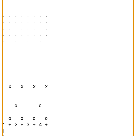
·   ·   ·   ·   

· · · · · · · · 

· · · · · · · · 

· ·   · · ·   · 

· · · · · · · · 

·   ·   ·   ·   
  x   x   x   x 

    o       o   

  o   o   o   o 
1 + 2 + 3 + 4 + 
|
