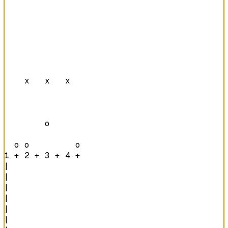
    x   x   x   

        o       

  o o         o 
1 + 2 + 3 + 4 + 
|

|

|

|

|

|
