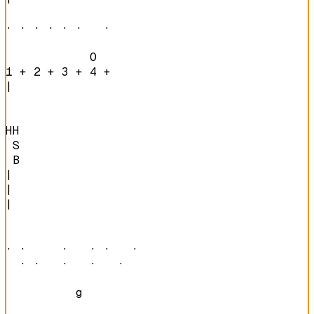
· · · · · ·   · 
            O   
1 + 2 + 3 + 4 + 
|

HH

 S

 B
|

|

|

· ·     ·   · ·   · 

  · ·   ·   ·   ·   
          g         
