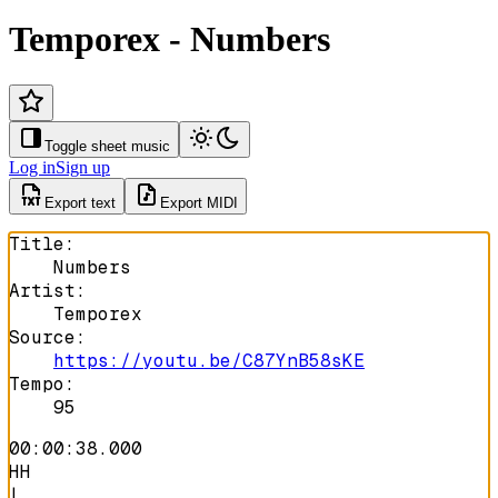
Temporex - Numbers
Toggle sheet music
Log in
Sign up
Export text
Export MIDI
Title
:
Numbers
Artist
:
Temporex
Source
:
https://youtu.be/C87YnB58sKE
Tempo
:
95
00:00:38.000
HH
|
