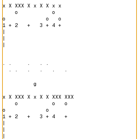
x X XXX X x X X x x 

    o           o   

o             o   o 
1 + 2   +   3 + 4 + 
|

|

|

· ·     ·   · ·         

  · ·   ·   ·   ·   ·   
          g             

x X XXX X x X X XXX XXX 

    o           o   o   

o             o         
1 + 2   +   3 + 4   +   
|

|

|
