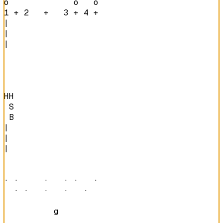
o             o   o 
1 + 2   +   3 + 4 + 
|

|

|

HH

 S

 B
|

|

|

· ·     ·   · ·   · 

  · ·   ·   ·   ·   
          g         
