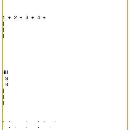
1 + 2 + 3 + 4 + 
|

|

|

HH

 S

 B
|

|

|

· ·     ·   · ·   · 

  · ·   ·   ·   ·   