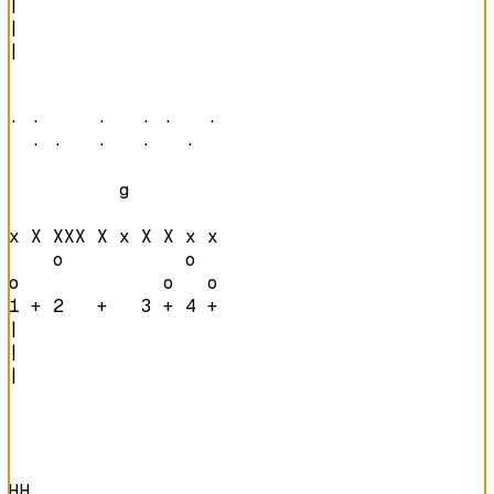
|

|

|

· ·     ·   · ·   · 

  · ·   ·   ·   ·   
          g         

x X XXX X x X X x x 

    o           o   

o             o   o 
1 + 2   +   3 + 4 + 
|

|

|

HH
