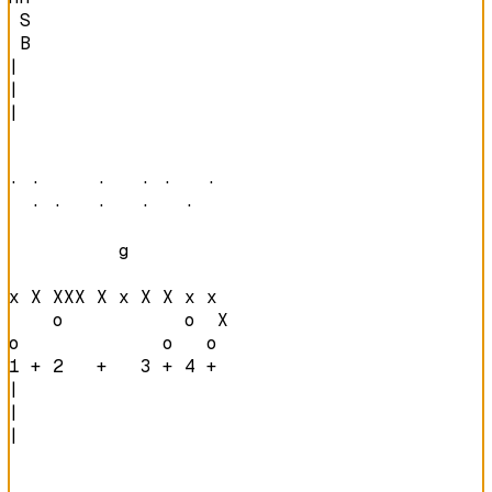
 S

 B
|

|

|

· ·     ·   · ·   · 

  · ·   ·   ·   ·   
          g         

x X XXX X x X X x x 

    o           o  X

o             o   o 
1 + 2   +   3 + 4 + 
|

|

|
