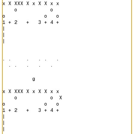
x X XXX X x X X x x 

    o           o   

o             o   o 
1 + 2   +   3 + 4 + 
|

|

|

· ·     ·   · ·   · 

  · ·   ·   ·   ·   
          g         

x X XXX X x X X x x 

    o           o  X

o             o   o 
1 + 2   +   3 + 4 + 
|

|

|
