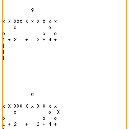
          g         

x X XXX X x X X x x 

    o           o   

o             o   o 
1 + 2   +   3 + 4 + 
|

|

|

· ·     ·   · ·   · 

  · ·   ·   ·   ·   
          g         

x X XXX X x X X x x 

    o           o  X

o             o   o 
1 + 2   +   3 + 4 + 