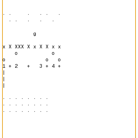
· ·     ·   · ·   · 

  · ·   ·   ·   ·   
          g         

x X XXX X x X X x x 

    o           o   

o             o   o 
1 + 2   +   3 + 4 + 
|

|

|

· · · · · · · · 

· · · · · · · · 

· · · · · · · · 