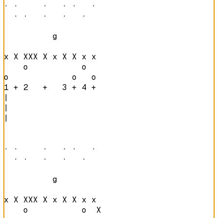
· ·     ·   · ·   · 

  · ·   ·   ·   ·   
          g         

x X XXX X x X X x x 

    o           o   

o             o   o 
1 + 2   +   3 + 4 + 
|

|

|

· ·     ·   · ·   · 

  · ·   ·   ·   ·   
          g         

x X XXX X x X X x x 

    o           o  X
