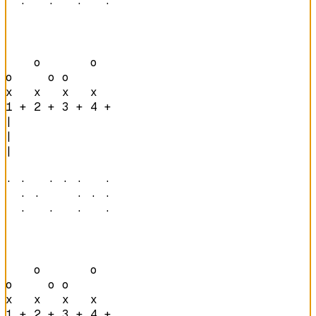
  ·   ·   ·   · 
    o       o   

o     o o       

x   x   x   x   
1 + 2 + 3 + 4 + 
|

|

|

· ·   · · ·   · 

  · ·     · · · 

  ·   ·   ·   · 
    o       o   

o     o o       

x   x   x   x   
1 + 2 + 3 + 4 + 