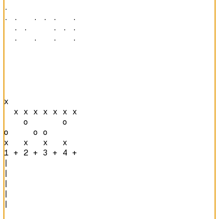
·               

· ·   · · ·   · 

  · ·     · · · 

  ·   ·   ·   · 
x               

  x x x x x x x 

    o       o   

o     o o       

x   x   x   x   
1 + 2 + 3 + 4 + 
|

|

|

|

|
