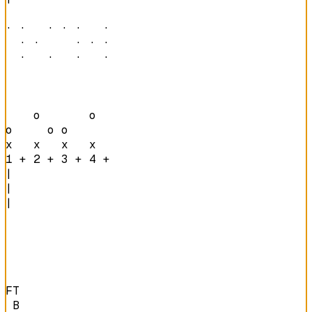
· ·   · · ·   · 

  · ·     · · · 

  ·   ·   ·   · 
    o       o   

o     o o       

x   x   x   x   
1 + 2 + 3 + 4 + 
|

|

|

FT

 B
