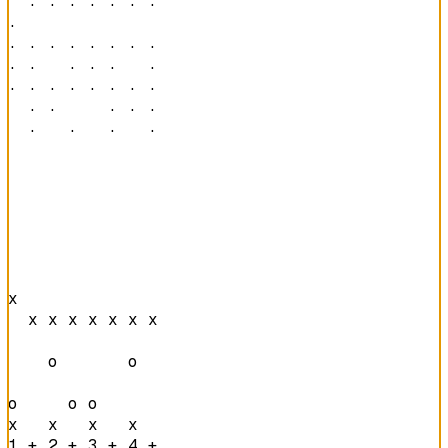
  · · · · · · · 

·               

· · · · · · · · 

· ·   · · ·   · 

· · · · · · · · 

  · ·     · · · 

  ·   ·   ·   · 
x               

  x x x x x x x 

    o       o   

o     o o       

x   x   x   x   
1 + 2 + 3 + 4 + 