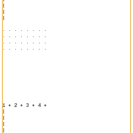
|

|

|

· · · · · · · · 

· · · · · · · · 

· · · · · · · · 

· · · · · · · · 
1 + 2 + 3 + 4 + 
|

|

|

|
