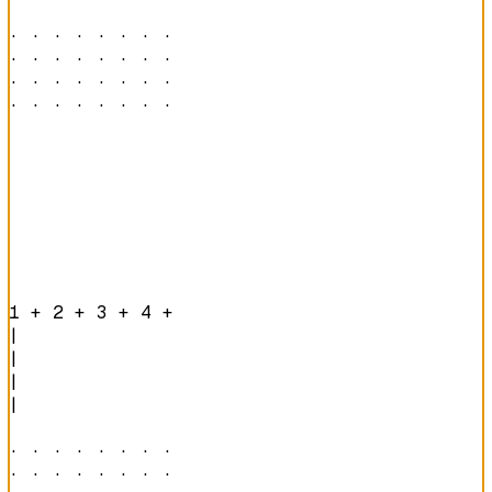
· · · · · · · · 

· · · · · · · · 

· · · · · · · · 

· · · · · · · · 
1 + 2 + 3 + 4 + 
|

|

|

|

· · · · · · · · 

· · · · · · · · 
