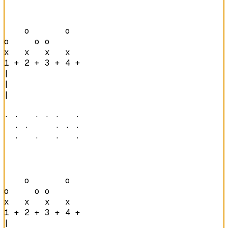
    o       o   

o     o o       

x   x   x   x   
1 + 2 + 3 + 4 + 
|

|

|

· ·   · · ·   · 

  · ·     · · · 

  ·   ·   ·   · 
    o       o   

o     o o       

x   x   x   x   
1 + 2 + 3 + 4 + 
|
