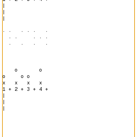
|

|

|

· ·   · · ·   · 

  · ·     · · · 

  ·   ·   ·   · 
    o       o   

o     o o       

x   x   x   x   
1 + 2 + 3 + 4 + 
|

|

|
