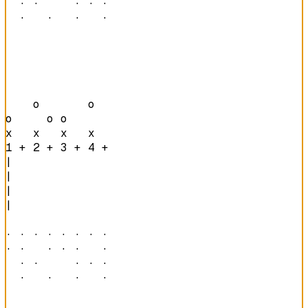
  · ·     · · · 

  ·   ·   ·   · 
    o       o   

o     o o       

x   x   x   x   
1 + 2 + 3 + 4 + 
|

|

|

|

· · · · · · · · 

· ·   · · ·   · 

  · ·     · · · 

  ·   ·   ·   · 