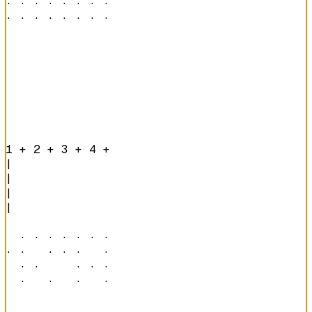
· · · · · · · · 

· · · · · · · · 
1 + 2 + 3 + 4 + 
|

|

|

|

  · · · · · · · 

· ·   · · ·   · 

  · ·     · · · 

  ·   ·   ·   · 