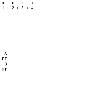
x   x   x   x   
1 + 2 + 3 + 4 + 
|

|

|

 S

FT

 B

Hf
|

|

|

|

· · · · · · · · 

· ·   · · ·   · 
