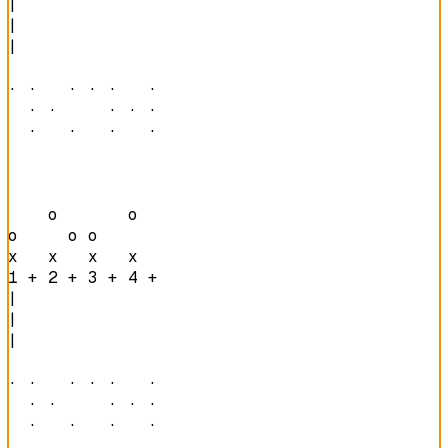
|

|

|

· ·   · · ·   · 

  · ·     · · · 

  ·   ·   ·   · 
    o       o   

o     o o       

x   x   x   x   
1 + 2 + 3 + 4 + 
|

|

|

· ·   · · ·   · 

  · ·     · · · 

  ·   ·   ·   · 