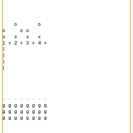
    o       o   

o     o o       

x   x   x   x   
1 + 2 + 3 + 4 + 
|

|

|

|

· · · · · · · · 
g g g g g g g g 

g g g g g g g g 

g g g g g g g g 
