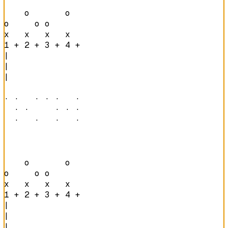
    o       o   

o     o o       

x   x   x   x   
1 + 2 + 3 + 4 + 
|

|

|

· ·   · · ·   · 

  · ·     · · · 

  ·   ·   ·   · 
    o       o   

o     o o       

x   x   x   x   
1 + 2 + 3 + 4 + 
|

|

|
