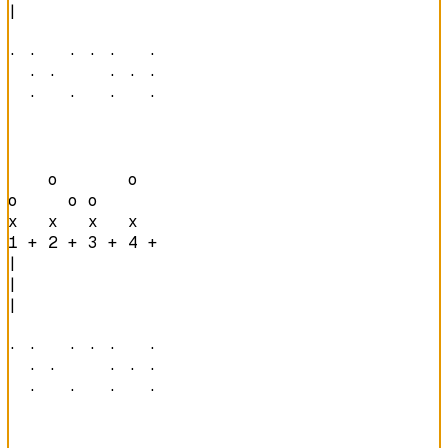
|

· ·   · · ·   · 

  · ·     · · · 

  ·   ·   ·   · 
    o       o   

o     o o       

x   x   x   x   
1 + 2 + 3 + 4 + 
|

|

|

· ·   · · ·   · 

  · ·     · · · 

  ·   ·   ·   · 