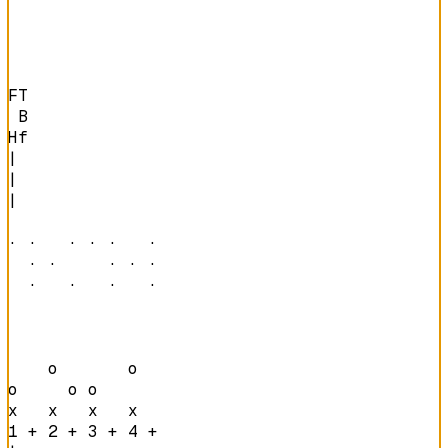
FT

 B

Hf
|

|

|

· ·   · · ·   · 

  · ·     · · · 

  ·   ·   ·   · 
    o       o   

o     o o       

x   x   x   x   
1 + 2 + 3 + 4 + 