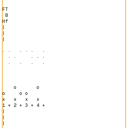
FT

 B

Hf
|

|

|

· ·   · · ·   · 

  · ·     · · · 

  ·   ·   ·   · 
    o       o   

o     o o       

x   x   x   x   
1 + 2 + 3 + 4 + 
|

|

|
