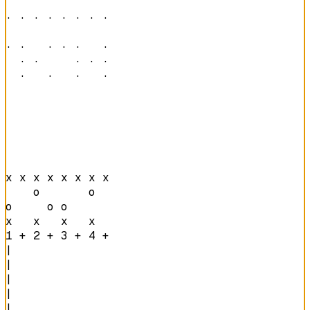
· · · · · · · · 

· ·   · · ·   · 

  · ·     · · · 

  ·   ·   ·   · 
x x x x x x x x 

    o       o   

o     o o       

x   x   x   x   
1 + 2 + 3 + 4 + 
|

|

|

|

|
