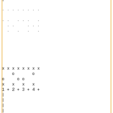
· · · · · · · · 

· ·   · · ·   · 

  · ·     · · · 

  ·   ·   ·   · 
x x x x x x x x 

    o       o   

o     o o       

x   x   x   x   
1 + 2 + 3 + 4 + 
|

|

|

|
