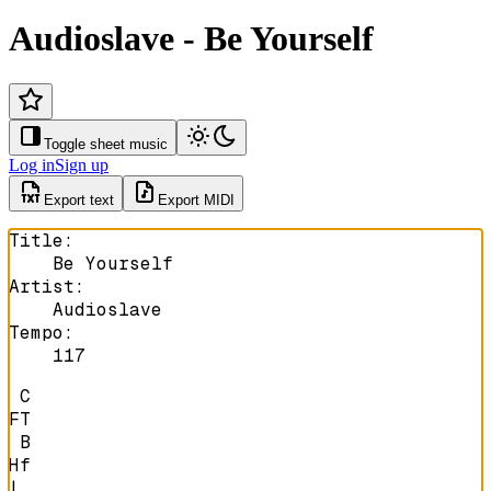
Audioslave - Be Yourself
Toggle sheet music
Log in
Sign up
Export text
Export MIDI
Title
:
Be Yourself
Artist
:
Audioslave
Tempo
:
117
 C

FT

 B

Hf
|
