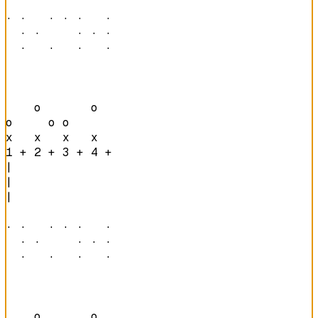
· ·   · · ·   · 

  · ·     · · · 

  ·   ·   ·   · 
    o       o   

o     o o       

x   x   x   x   
1 + 2 + 3 + 4 + 
|

|

|

· ·   · · ·   · 

  · ·     · · · 

  ·   ·   ·   · 
    o       o   
