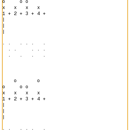
o     o o       

x   x   x   x   
1 + 2 + 3 + 4 + 
|

|

|

· ·   · · ·   · 

  · ·     · · · 

  ·   ·   ·   · 
    o       o   

o     o o       

x   x   x   x   
1 + 2 + 3 + 4 + 
|

|

|

· ·   · · ·   · 
