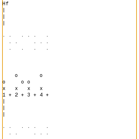
Hf
|

|

|

· ·   · · ·   · 

  · ·     · · · 

  ·   ·   ·   · 
    o       o   

o     o o       

x   x   x   x   
1 + 2 + 3 + 4 + 
|

|

|

· ·   · · ·   · 

  · ·     · · · 
