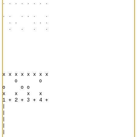
· · · · · · · · 

· ·   · · ·   · 

  · ·     · · · 

  ·   ·   ·   · 
x x x x x x x x 

    o       o   

o     o o       

x   x   x   x   
1 + 2 + 3 + 4 + 
|

|

|

|

|
