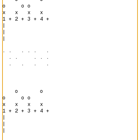
o     o o       

x   x   x   x   
1 + 2 + 3 + 4 + 
|

|

|

· ·   · · ·   · 

  · ·     · · · 

  ·   ·   ·   · 
    o       o   

o     o o       

x   x   x   x   
1 + 2 + 3 + 4 + 
|

|

|
