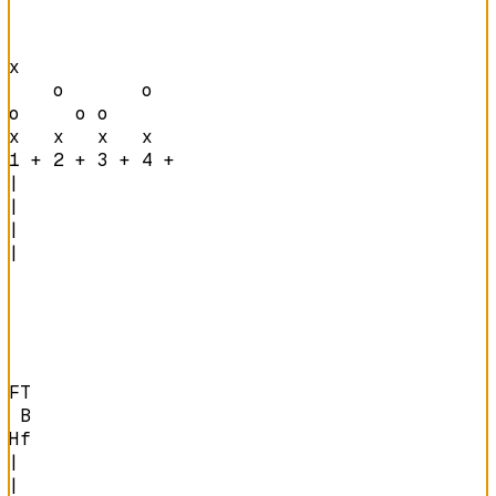
x               

    o       o   

o     o o       

x   x   x   x   
1 + 2 + 3 + 4 + 
|

|

|

|

FT

 B

Hf
|

|
