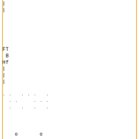
|

|

FT

 B

Hf
|

|

|

· ·   · · ·   · 

  · ·     · · · 

  ·   ·   ·   · 
    o       o   
