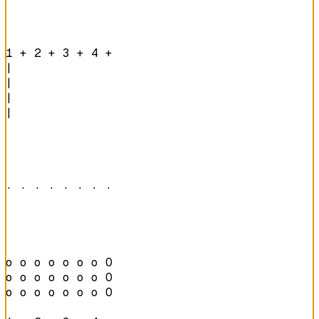
1 + 2 + 3 + 4 + 
|

|

|

|

· · · · · · · · 
o o o o o o o O 

o o o o o o o O 

o o o o o o o O 
