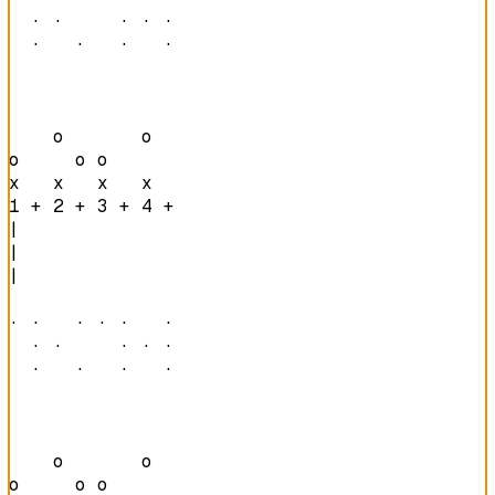
  · ·     · · · 

  ·   ·   ·   · 
    o       o   

o     o o       

x   x   x   x   
1 + 2 + 3 + 4 + 
|

|

|

· ·   · · ·   · 

  · ·     · · · 

  ·   ·   ·   · 
    o       o   

o     o o       
