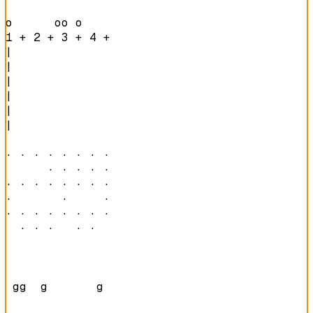
o      oo o     
1 + 2 + 3 + 4 + 
|

|

|

|

|

|

· · · · · · · · 

      · · · · · 

· · · · · · · · 

·       ·     · 

· · · · · · · · 

  · · ·   · ·   
 gg  g       g  
