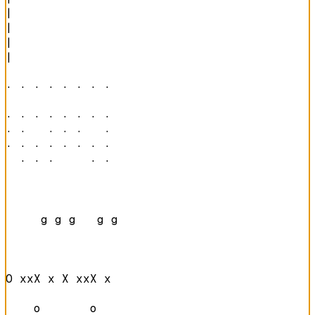
|

|

|

|

· · · · · · · · 

· · · · · · · · 

· ·   · · ·   · 

· · · · · · · · 

  · · ·     · · 
     g g g   g g

O xxX x X xxX x 

    o       o   
