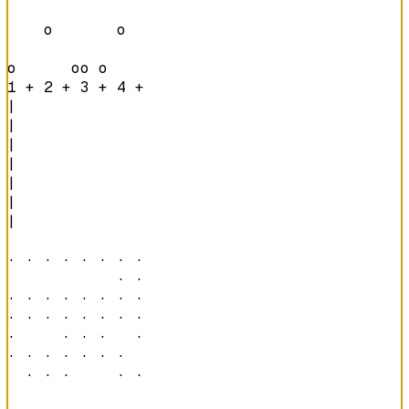
    o       o   

o      oo o     
1 + 2 + 3 + 4 + 
|

|

|

|

|

|

|

· · · · · · · · 

            · · 

· · · · · · · · 

· · · · · · · · 

·     · · ·   · 

· · · · · · ·   

  · · ·     · · 