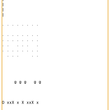
|

|

|

· · · · · · · · 

· · · · · · · · 

· · · · · · · · 

· ·   · · ·   · 

· · · · · · · · 

  · · ·     · · 
     g g g   g g

O xxX x X xxX x 
