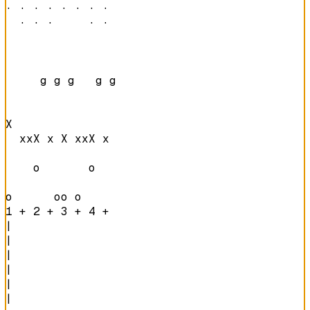
· · · · · · · · 

  · · ·     · · 
     g g g   g g

X               

  xxX x X xxX x 

    o       o   

o      oo o     
1 + 2 + 3 + 4 + 
|

|

|

|

|

|
