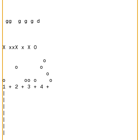
 gg  g g g d    

X xxX x X O     

             o  

    o       o   

              o 

o      oo o    o
1 + 2 + 3 + 4 + 
|

|

|

|

|

|

|
