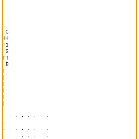
 C

HH

T1

 S

FT

 B
|

|

|

|

|

|

  · · · · · · · 

·               

· · · · · · · · 

· ·   · · ·   · 
