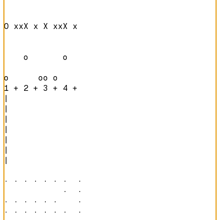
O xxX x X xxX x 

    o       o   

o      oo o     
1 + 2 + 3 + 4 + 
|

|

|

|

|

|

|

· · · · · · ·  ·  

            ·  ·  

· · · · · ·    ·  

· · · · · · ·  ·  
