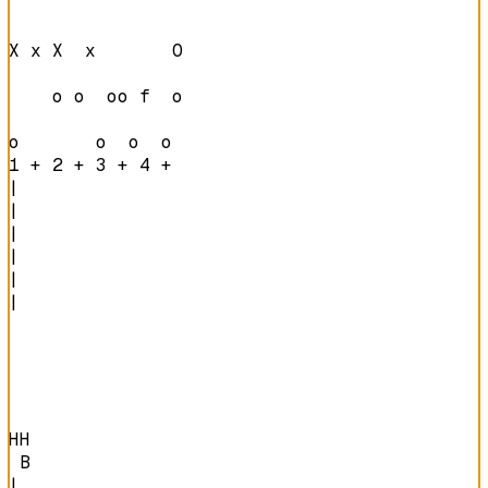
X x X  x       O

    o o  oo f  o

o       o  o  o 
1 + 2 + 3 + 4 + 
|

|

|

|

|

|

HH

 B
|
