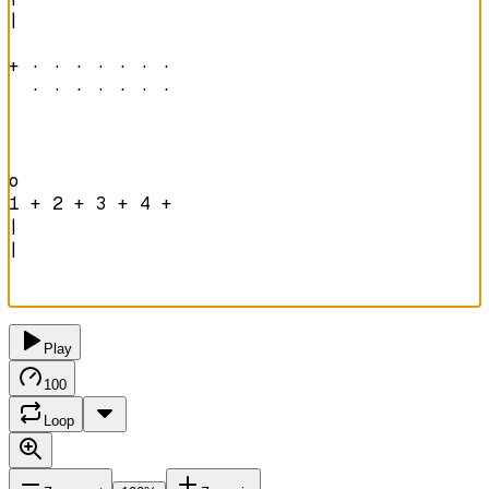
|

+ · · · · · · · 

  · · · · · · · 
o               
1 + 2 + 3 + 4 + 
|

|

Play
100
Loop