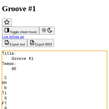
Groove #1
Toggle sheet music
Log in
Sign up
Export text
Export MIDI
Title
:
Groove #1
Tempo
:
85
 C

HH

 R

T1

 S

FT

 B