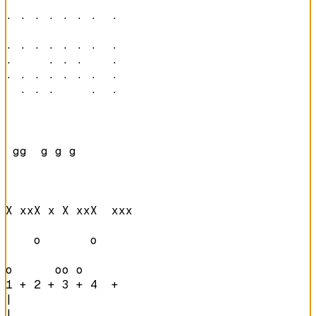
· · · · · · ·  ·  

· · · · · · ·  ·  

·     · · ·    ·  

· · · · · · ·  ·  

  · · ·     ·  ·  
 gg  g g g        

X xxX x X xxX  xxx

    o       o     

o      oo o       
1 + 2 + 3 + 4  +  
|

|
