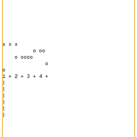
x x x           

          o oo  

    o oooo      

              o 

o               
1 + 2 + 3 + 4 + 
|

|

|

|

|

|
