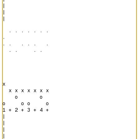
|

|

|

  · · · · · · · 

·               

· ·   · · ·   · 

  · ·     · ·   
x               

  x x x x x x x 

    o       o   

o     o o     o 
1 + 2 + 3 + 4 + 
|

|

|

|
