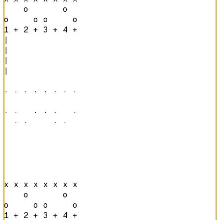
    o       o   

o     o o     o 
1 + 2 + 3 + 4 + 
|

|

|

|

· · · · · · · · 

· ·   · · ·   · 

  · ·     · ·   
x x x x x x x x 

    o       o   

o     o o     o 
1 + 2 + 3 + 4 + 