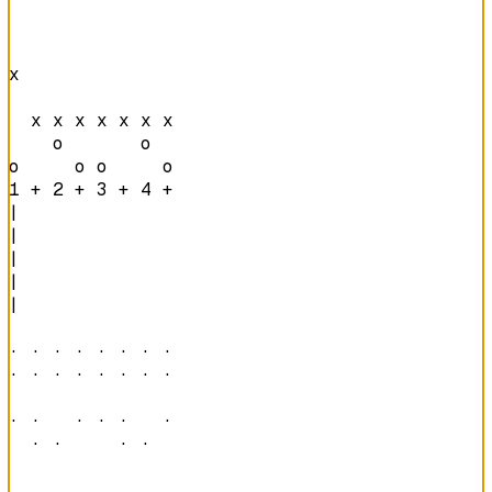
x               

  x x x x x x x 

    o       o   

o     o o     o 
1 + 2 + 3 + 4 + 
|

|

|

|

|

· · · · · · · · 

· · · · · · · · 

· ·   · · ·   · 

  · ·     · ·   