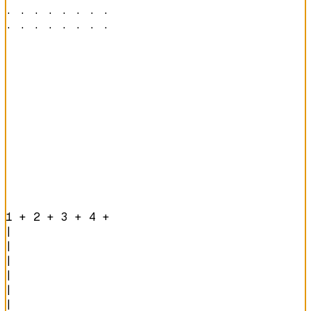
· · · · · · · · 

· · · · · · · · 
1 + 2 + 3 + 4 + 
|

|

|

|

|

|
