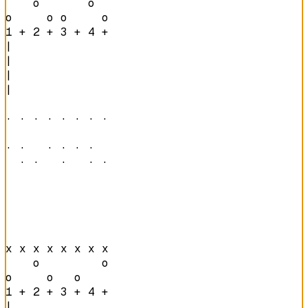
    o       o   

o     o o     o 
1 + 2 + 3 + 4 + 
|

|

|

|

· · · · · · · · 

· ·   · · · ·   

  · ·   ·   · · 
x x x x x x x x 

    o         o 

o     o   o     
1 + 2 + 3 + 4 + 
|
