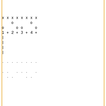
x x x x x x x x 

    o       o   

o     o o     o 
1 + 2 + 3 + 4 + 
|

|

|

|

· · · · · · · · 

· ·   · · ·   · 

  · ·     · ·   