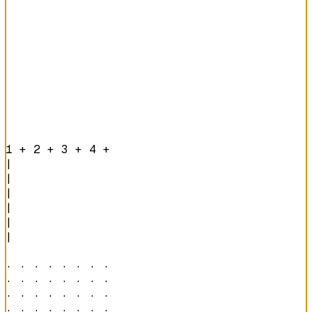
1 + 2 + 3 + 4 + 
|

|

|

|

|

|

· · · · · · · · 

· · · · · · · · 

· · · · · · · · 

· · · · · · · · 
