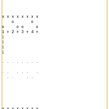
x x x x x x x x 

    o       o   

o     o o     o 
1 + 2 + 3 + 4 + 
|

|

|

|

· · · · · · · · 

· ·   · · ·   · 

  · ·     · ·   
x x x x x x x x 
