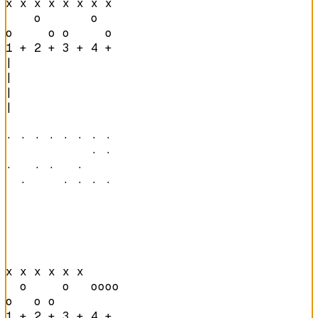
x x x x x x x x 

    o       o   

o     o o     o 
1 + 2 + 3 + 4 + 
|

|

|

|

· · · · · · · · 

            · · 

·   · ·   ·     

  ·     · · · · 
x x x x x x     

  o     o   oooo

o   o o         
1 + 2 + 3 + 4 + 