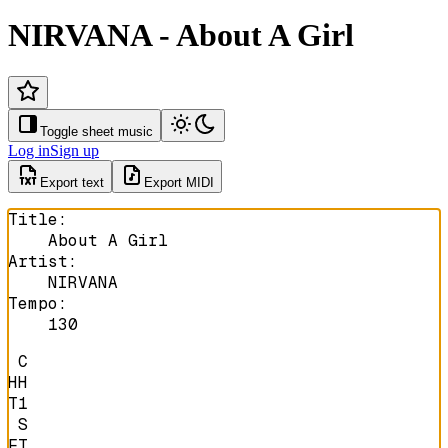
NIRVANA - About A Girl
Toggle sheet music
Log in
Sign up
Export text
Export MIDI
Title
:
About A Girl
Artist
:
NIRVANA
Tempo
:
130
 C

HH

T1

 S

FT
