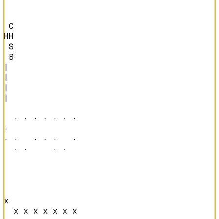
 C

HH

 S

 B
|

|

|

|

  · · · · · · · 

·               

· ·   · · ·   · 

  · ·     · ·   
x               

  x x x x x x x 
