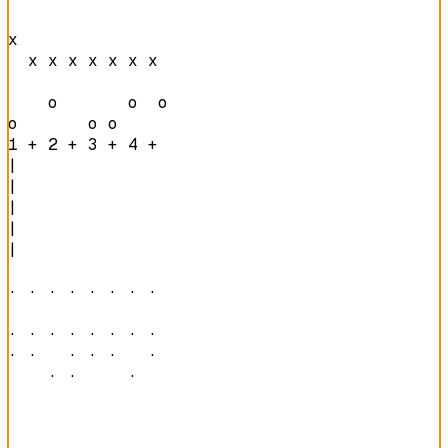
x               

  x x x x x x x 

    o       o  o

o       o o     
1 + 2 + 3 + 4 + 
|

|

|

|

|

· · · · · · · · 

· · · · · · · · 

· ·   · · ·   · 

    · ·     ·   