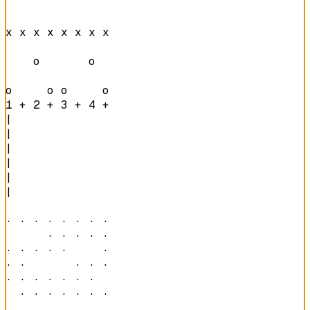
x x x x x x x x 

    o       o   

o     o o     o 
1 + 2 + 3 + 4 + 
|

|

|

|

|

|

· · · · · · · · 

      · · · · · 

· · · · ·     · 

· ·       · · · 

· · · · · · ·   

  · · · · · · · 