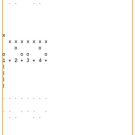
  · ·     · ·   
x               

  x x x x x x x 

    o       o   

o     o o     o 
1 + 2 + 3 + 4 + 
|

|

|

|

· · · · · · · · 

· ·   · · ·   · 

  · ·     · ·   