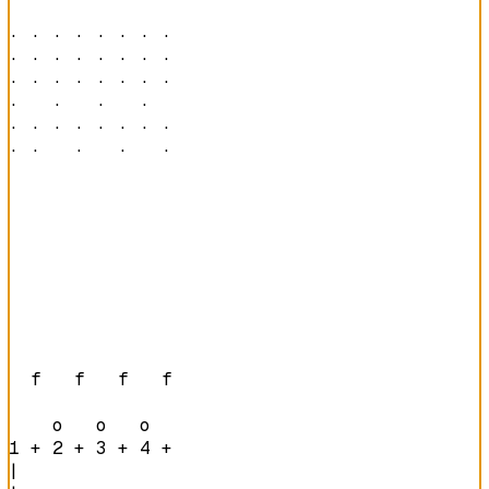
· · · · · · · · 

· · · · · · · · 

· · · · · · · · 

·   ·   ·   ·   

· · · · · · · · 

· ·   ·   ·   · 
  f   f   f   f 

    o   o   o   
1 + 2 + 3 + 4 + 
|
