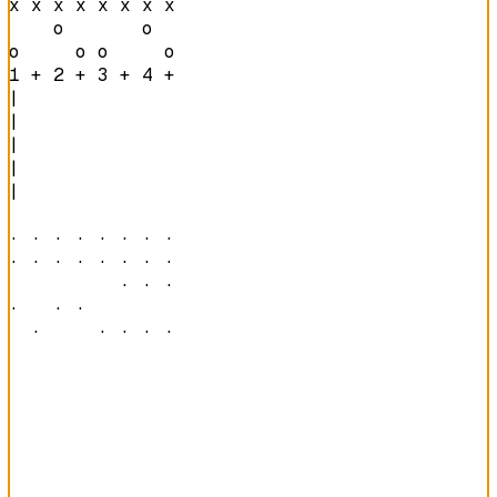
x x x x x x x x 

    o       o   

o     o o     o 
1 + 2 + 3 + 4 + 
|

|

|

|

|

· · · · · · · · 

· · · · · · · · 

          · · · 

·   · ·         

  ·     · · · · 