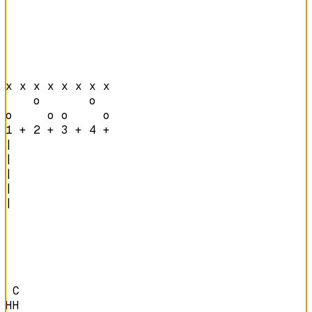
x x x x x x x x 

    o       o   

o     o o     o 
1 + 2 + 3 + 4 + 
|

|

|

|

|

 C

HH
