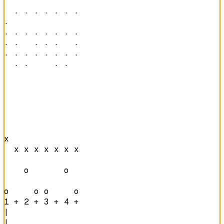
  · · · · · · · 

·               

· · · · · · · · 

· ·   · · ·   · 

· · · · · · · · 

  · ·     · ·   
x               

  x x x x x x x 

    o       o   

o     o o     o 
1 + 2 + 3 + 4 + 
|

|
