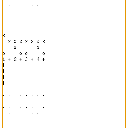
  · ·     · ·   
x               

  x x x x x x x 

    o       o   

o     o o     o 
1 + 2 + 3 + 4 + 
|

|

|

|

· · · · · · · · 

· ·   · · ·   · 

  · ·     · ·   