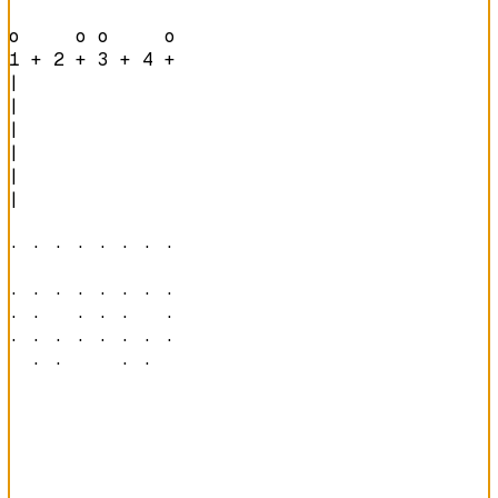
o     o o     o 
1 + 2 + 3 + 4 + 
|

|

|

|

|

|

· · · · · · · · 

· · · · · · · · 

· ·   · · ·   · 

· · · · · · · · 

  · ·     · ·   