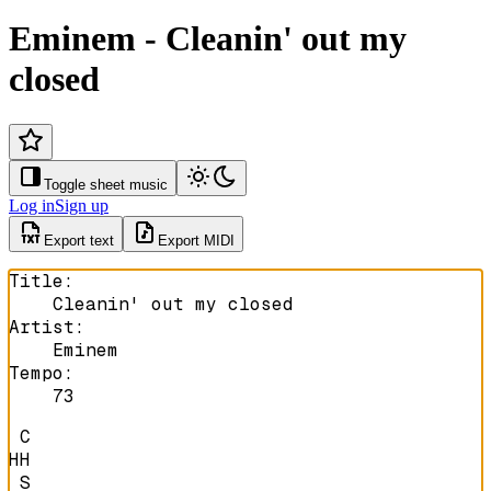
Eminem - Cleanin' out my
closed
Toggle sheet music
Log in
Sign up
Export text
Export MIDI
Title
:
Cleanin' out my closed
Artist
:
Eminem
Tempo
:
73
 C

HH

 S
