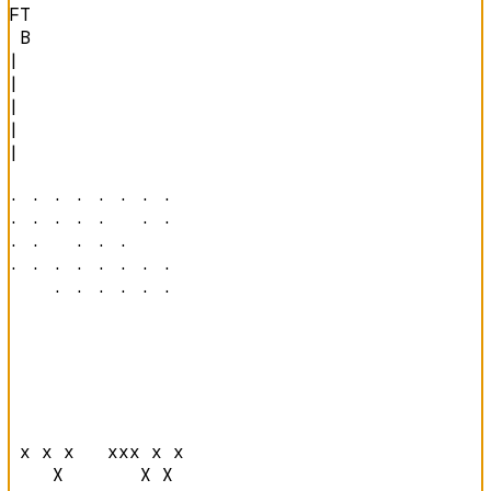
FT

 B
|

|

|

|

|

· · · · · · · · 

· · · · ·   · · 

· ·   · · ·     

· · · · · · · · 

    · · · · · · 
 x x x   xxx x x

    X       X X 
