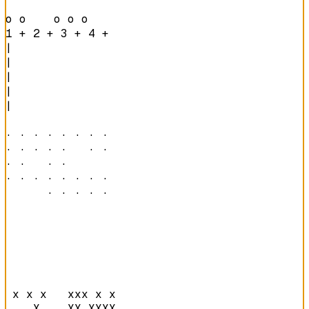
o o    o o o    
1 + 2 + 3 + 4 + 
|

|

|

|

|

· · · · · · · · 

· · · · ·   · · 

· ·   · ·       

· · · · · · · · 

      · · · · · 
 x x x   xxx x x

    X    XX XXXX
