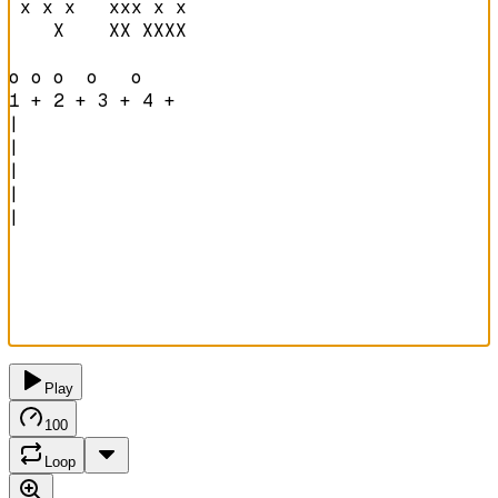
 x x x   xxx x x

    X    XX XXXX

o o o  o   o    
1 + 2 + 3 + 4 + 
|

|

|

|

|

Play
100
Loop