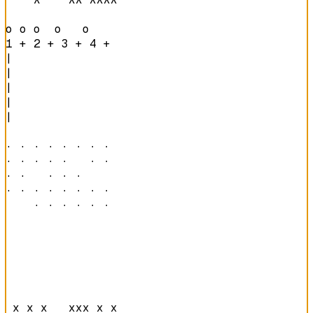
o o o  o   o    
1 + 2 + 3 + 4 + 
|

|

|

|

|

· · · · · · · · 

· · · · ·   · · 

· ·   · · ·     

· · · · · · · · 

    · · · · · · 
 x x x   xxx x x
