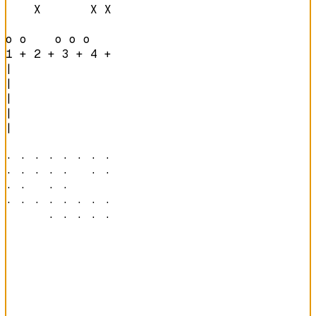
    X       X X 

o o    o o o    
1 + 2 + 3 + 4 + 
|

|

|

|

|

· · · · · · · · 

· · · · ·   · · 

· ·   · ·       

· · · · · · · · 

      · · · · · 